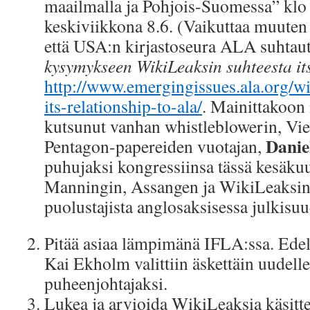
maailmalla ja Pohjois-Suomessa” klo 
keskiviikkona 8.6. (Vaikuttaa muuten i
että USA:n kirjastoseura ALA suhtaut
kysymykseen WikiLeaksin suhteesta it
http://www.emergingissues.ala.org/wi
its-relationship-to-ala/
. Mainittakoon
kutsunut vanhan whistleblowerin, Vie
Danie
Pentagon-papereiden vuotajan,
puhujaksi kongressiinsa tässä kesäkuu
Manningin, Assangen ja WikiLeaksin 
puolustajista anglosaksisessa julkisuu
Pitää asiaa lämpimänä IFLA:ssa. Edell
Kai Ekholm valittiin äskettäin uudel
puheenjohtajaksi.
Lukea ja arvioida WikiLeaksia käsitte