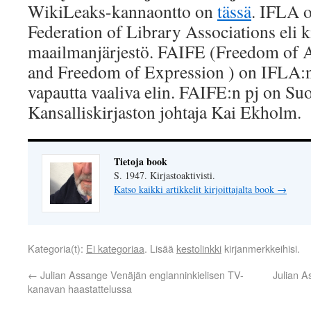
WikiLeaks-kannaontto on
tässä
. IFLA o
Federation of Library Associations eli k
maailmanjärjestö. FAIFE (Freedom of A
and Freedom of Expression ) on IFLA:n
vapautta vaaliva elin. FAIFE:n pj on S
Kansalliskirjaston johtaja Kai Ekholm.
Tietoja book
S. 1947. Kirjastoaktivisti.
Katso kaikki artikkelit kirjoittajalta book
→
Kategoria(t):
Ei kategoriaa
. Lisää
kestolinkki
kirjanmerkkeihisi.
←
Julian Assange Venäjän englanninkielisen TV-
Julian A
kanavan haastattelussa