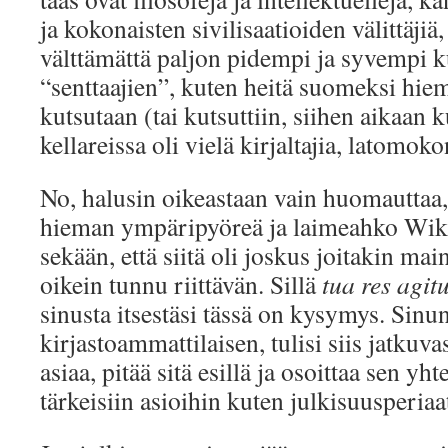
ja kokonaisten sivilisaatioiden välittäjiä
välttämättä paljon pidempi ja syvempi 
“senttaajien”, kuten heitä suomeksi hie
kutsutaan (tai kutsuttiin, siihen aikaan k
kellareissa oli vielä kirjaltajia, latomokon
No, halusin oikeastaan vain huomauttaa, 
hieman ympäripyöreä ja laimeahko Wiki
sekään, että siitä oli joskus joitakin mai
oikein tunnu riittävän. Sillä
tua res agit
sinusta itsestäsi tässä on kysymys. Sinun
kirjastoammattilaisen, tulisi siis jatkuv
asiaa, pitää sitä esillä ja osoittaa sen y
tärkeisiin asioihin kuten julkisuusperia