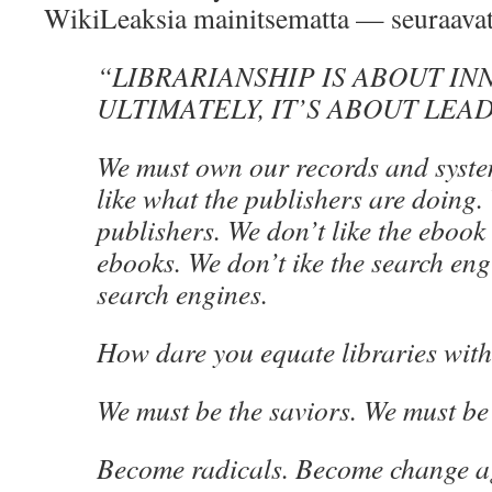
WikiLeaksia mainitsematta — seuraavat, 
“LIBRARIANSHIP IS ABOUT IN
ULTIMATELY, IT’S ABOUT LEA
We must own our records and syst
like what the publishers are doing
publishers. We don’t like the ebook
ebooks. We don’t ike the search eng
search engines.
How dare you equate libraries wit
We must be the saviors. We must be
Become radicals. Become change a