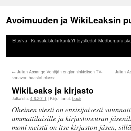
Avoimuuden ja WikiLeaksin p
Etusivu
Kansalaistoimikunta
Yhteystiedot
Medborgarutsko
←
Julian Assange Venäjän englanninkielisen TV-
Julian A
kanavan haastattelussa
WikiLeaks ja kirjasto
Julkaistu:
4.6.2011
|
Kirjoittanut:
book
Oheinen viesti on ensisijaisesti suunnatt
ammattilaisille ja kirjastoseuran jäsenil
moni meistä on itse kirjaston jäsen, sill