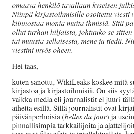
omaava henkilö tavallaan kyseisen julkis
Niinpä kirjastoihmisille osoitettu viesti
kiinnostaa monia muita ihmisiä. Sitä pai
ollut turhan hiljaista, johtuuko se sitten
tai muusta sellaisesta, mene ja tiedä. N
viestini myös oheen.
Hei taas,
kuten sanottu, WikiLeaks koskee mitä 
kirjastoa ja kirjastoihmisiä. On siis syy
vaikka media eli journalistit ei juuri täll
aihetta esillä. Sillä journalistit ovat kirja
päivänperhoisia (
belles du jour
) ja usei
pinnallisimpia tarkkailijoita ja ajattelijo
taas ovat filosofeja ja intellektuelleja, k