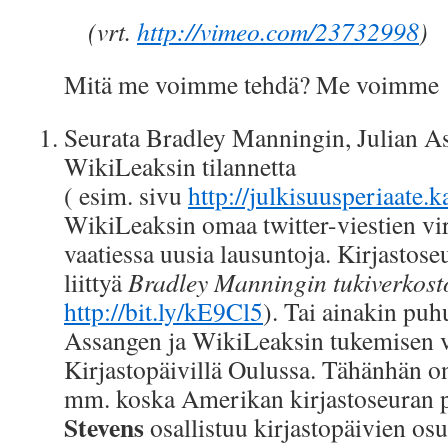
(vrt.
http://vimeo.com/23732998
)
Mitä me voimme tehdä? Me voimme
Seurata Bradley Manningin, Julian A
WikiLeaksin tilannetta
( esim. sivu
http://julkisuusperiaate.ka
WikiLeaksin omaa twitter-viestien virt
vaatiessa uusia lausuntoja. Kirjastose
liittyä
Bradley Manningin tukiverkos
http://bit.ly/kE9Cl5
). Tai ainakin pu
Assangen ja WikiLeaksin tukemisen 
Kirjastopäivillä Oulussa. Tähänhän o
mm. koska Amerikan kirjastoseuran 
Stevens
osallistuu kirjastopäivien os