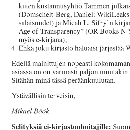
kuten kustannusyhtiö Tammen julkai
(Domscheit-Berg, Daniel: WikiLeaks 
salaisuudet) ja Micah L. Sifry’n kirj
Age of Transparency” (OR Books N Yo
myös e-kirjana);
Ehkä joku kirjasto haluaisi järjestää
Edellä mainittujen nopeasti kokomamani
asiassa on on varmasti paljon muutakin 
Sitähän minä tässä peräänkuulutan.
Ystävällisin terveisin,
Mikael Böök
Selityksiä ei-kirjastonhoitajille:
Suome