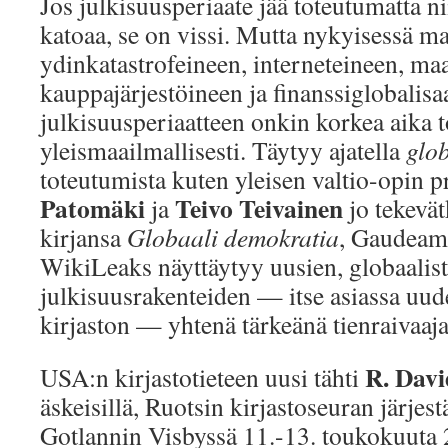
Jos julkisuusperiaate jää toteutumatta 
katoaa, se on vissi. Mutta nykyisessä m
ydinkatastrofeineen, interneteineen, ma
kauppajärjestöineen ja finanssiglobalisa
julkisuusperiaatteen onkin korkea aika 
yleismaailmallisesti. Täytyy ajatella
glo
toteutumista kuten yleisen valtio-opin p
Patomäki
Teivo Teivainen
ja
jo tekevät
kirjansa
Globaali demokratia
, Gaudeamu
WikiLeaks näyttäytyy uusien, globaalis
julkisuusrakenteiden — itse asiassa uu
kirjaston — yhtenä tärkeänä tienraivaaj
R. Dav
USA:n kirjastotieteen uusi tähti
äskeisillä, Ruotsin kirjastoseuran järjest
Gotlannin Visbyssä 11.-13. toukokuuta